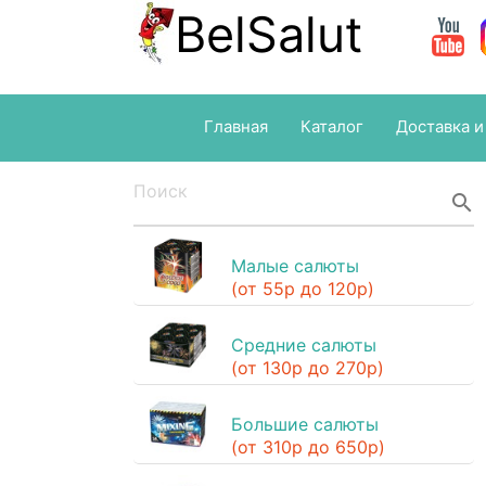
BelSalut
Главная
Каталог
Доставка и
search
Малые салюты
(от 55р до 120р)
Средние салюты
(от 130р до 270р)
Большие салюты
(от 310р до 650р)