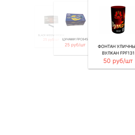
ЖУКИ 0901B
GROUND BLOOM
7 руб/шт
BLACK WIDOW FPC614
FLOWER GW0901D
ЦУНАМИ FPC645
25 руб/шт
10 руб/шт
25 руб/шт
ФОНТАН УЛИЧН
ВУЛКАН FPF131
50 руб/шт