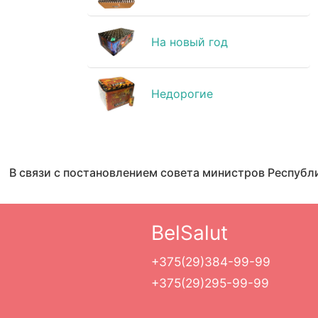
На новый год
Недорогие
В связи с постановлением совета министров Республ
BelSalut
+375(29)384-99-99
+375(29)295-99-99