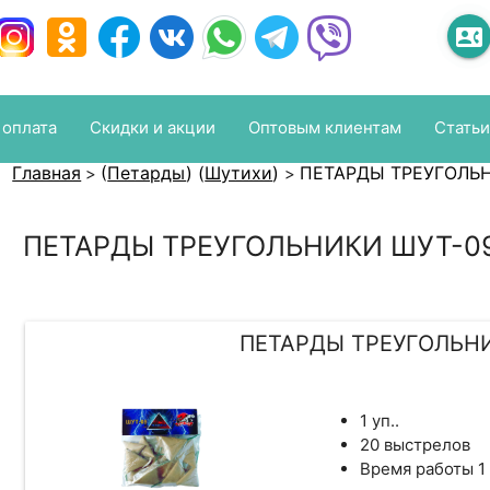
contact_phone
 оплата
Скидки и акции
Оптовым клиентам
Статьи
Главная
(
Петарды
)
(
Шутихи
)
ПЕТАРДЫ ТРЕУГОЛЬ
>
>
ПЕТАРДЫ ТРЕУГОЛЬНИКИ ШУТ-0
ПЕТАРДЫ ТРЕУГОЛЬН
1 уп..
20 выстрелов
Время работы 1