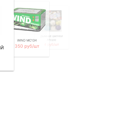
SURPRISE SB36-01
ДЫМНЫЕ ШАРИКИ
245 руб/шт
WIND MC134
FPC230
4 руб/шт
350 руб/шт
ЫЙ