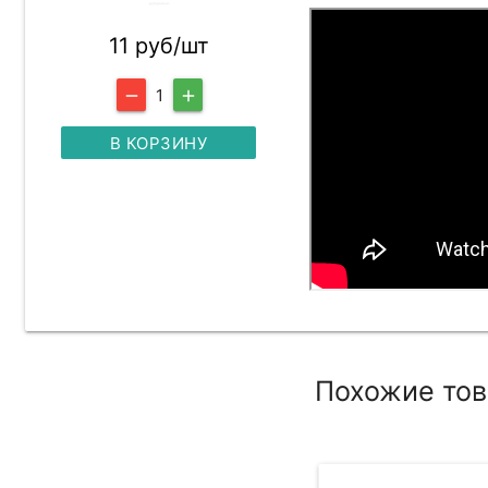
11 руб/шт
1
remove
add
В КОРЗИНУ
Похожие то