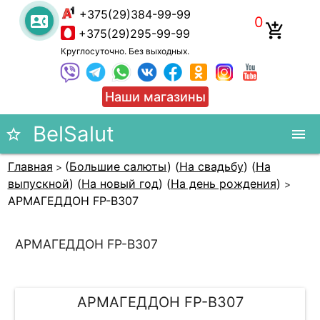
+375(29)384-99-99
contact_phone
0
add_shopping_cart
+375(29)295-99-99
Круглосуточно. Без выходных.
Наши магазины
#}
BelSalut
star_border
menu
Главная
(
Большие салюты
)
(
На свадьбу
)
(
На
>
выпускной
)
(
На новый год
)
(
На день рождения
)
>
АРМАГЕДДОН FP-B307
АРМАГЕДДОН FP-B307
АРМАГЕДДОН FP-B307