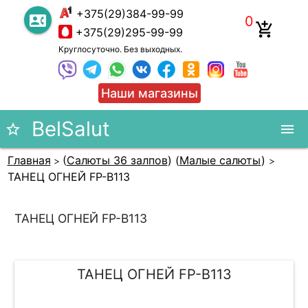
+375(29)384-99-99
contact_phone
0
add_shopping_cart
+375(29)295-99-99
Круглосуточно. Без выходных.
Наши магазины
#}
BelSalut
star_border
menu
Главная
(
Салюты 36 залпов
)
(
Малые салюты
)
>
>
ТАНЕЦ ОГНЕЙ FP-B113
ТАНЕЦ ОГНЕЙ FP-B113
ТАНЕЦ ОГНЕЙ FP-B113