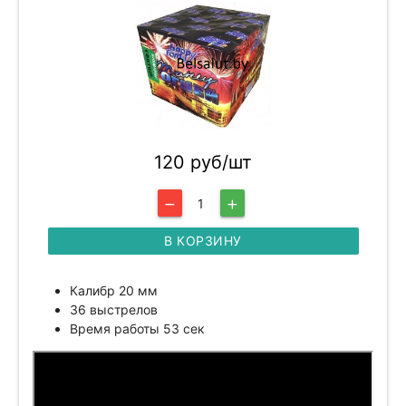
120 руб/шт
1
remove
add
В КОРЗИНУ
Калибр 20 мм
36 выстрелов
Время работы 53 сек