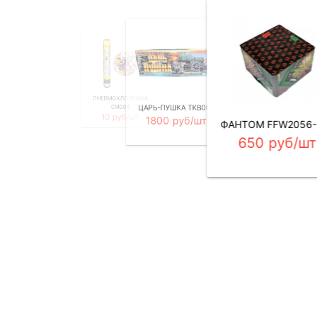
ТОРТОВЫЕ СВЕЧИ
ПЕТАРДЫ МАГНУМ
TKR637
ПНЕВМОХЛОПУШКА
FPC227
16 руб/шт
ЦАРЬ-ПУШКА TKB003
CM004
20 руб/шт
10 руб/шт
1800 руб/шт
ФАНТОМ FFW2056-
650 руб/шт