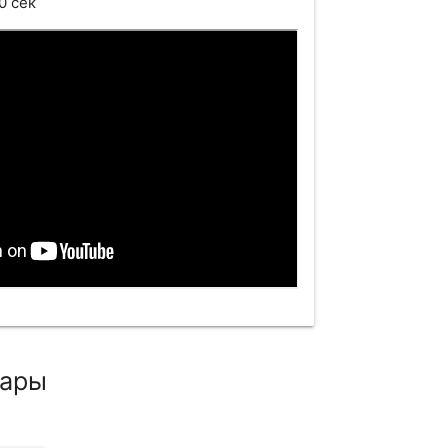
0 сек
вары