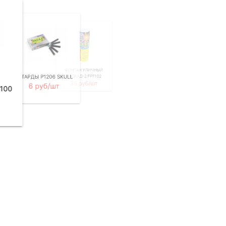
РИМСКАЯ СВЕЧА SF-
ФОНТАН УЛИЧНЫЙ
399
ПЕТАРДЫ P1206 SKULL
КАСКАД-2 FPF102
90 руб/шт
35 руб/шт
6 руб/шт
100