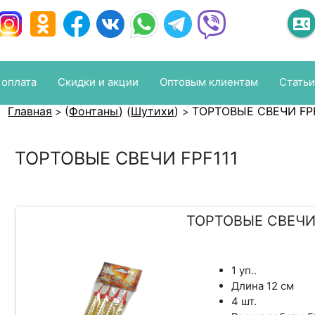
contact_phone
 оплата
Скидки и акции
Оптовым клиентам
Статьи
Главная
(
Фонтаны
)
(
Шутихи
)
ТОРТОВЫЕ СВЕЧИ FPF
>
>
ТОРТОВЫЕ СВЕЧИ FPF111
ТОРТОВЫЕ СВЕЧИ 
1 уп..
Длина 12 см
4 шт.