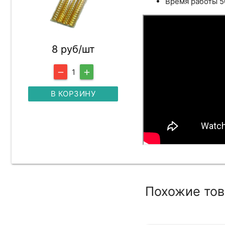
Время работы 5
8 руб/шт
1
remove
add
В КОРЗИНУ
Похожие то