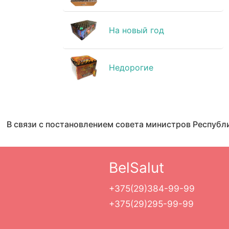
На новый год
Недорогие
В связи с постановлением совета министров Республ
BelSalut
+375(29)384-99-99
+375(29)295-99-99