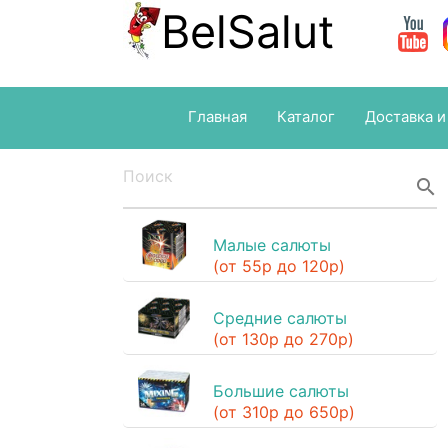
BelSalut
Главная
Каталог
Доставка и
search
Малые салюты
(от 55р до 120р)
Средние салюты
(от 130р до 270р)
Большие салюты
(от 310р до 650р)